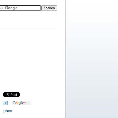
|
More