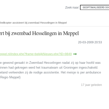
Zoek naar:
elikopter assisteert bij zwembad Hesselingen in Meppel
ert bij zwembad Hesselingen in Meppel
20-03-2009 20:53
meppel.nl/index.php?frame=bekijkNieuws.php?ID=9849
je gewond geraakt in Zwembad Hesselingen nadat zij op haar hoofd was
 binnen had gekregen werd het traumateam uit Groningen ingeschakeld.
eland verleenden zij de nodige assistentie. Het meisje is per ambulance
: Regio Meppel)
17 jaar geleden