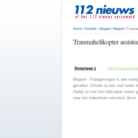
Home
/
Drenthe
/
Meppel
/
Meppel
/ Traumah
Traumahelikopter assiste
Reportage 1
http://www.regio
Meppel - Vrijdagmorgen is een meis
gevallen. Omdat zij ook veel water
Nadat zij met hun helicopter waren g
naar het ziekenhuis vervoerd. (bron