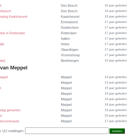
h
Den Bosch
16 jaar geleden
enbosch
Den Bosch
16 jaar geleden
mping Kaatsheuvel
Kaatsheuvel
16 jaar geleden
Emmeloord
17 jaar geleden
Doetinchem
17 jaar geleden
ois in Rotterdam
Rotterdam
17 jaar geleden
Aalten
17 jaar geleden
ald
Heino
17 jaar geleden
Vlaardingen
17 jaar geleden
Vroomshoop
17 jaar geleden
ate]
Beekbergen
15 jaar geleden
 van Meppel
eppel
Meppel
13 jaar geleden
Meppel
13 jaar geleden
l
Meppel
15 jaar geleden
Meppel
15 jaar geleden
Meppel
16 jaar geleden
Meppel
16 jaar geleden
eslag genomen
Meppel
16 jaar geleden
el
Meppel
16 jaar geleden
 personenauto
Meppel
17 jaar geleden
e 112 meldingen: