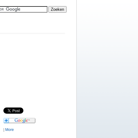
|
More