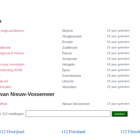
n
 ongeval Almere
Almere
15 jaar geleden
Hoogkarspel
15 jaar geleden
Ermelo
16 jaar geleden
idbroek
Zuidbroek
16 jaar geleden
 ongeval in Pesse
Pesse
16 jaar geleden
Scharmer
16 jaar geleden
 vrouw overleden
Hengelo
16 jaar geleden
eventerweg N348
Epse
16 jaar geleden
d
Garrelsweer
16 jaar geleden
 de A2
Utrecht
16 jaar geleden
ehouden
Veendam
15 jaar geleden
t van Nieuw-Vossemeer
ifhek
Nieuw-Vossemeer
13 jaar geleden
e 112 meldingen:
112 Overijssel
112 Friesland
112 Utrech