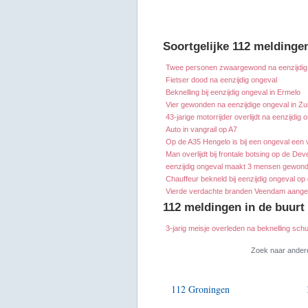
Soortgelijke 112 meldinge
Twee personen zwaargewond na eenzijdig
Fietser dood na eenzijdig ongeval
Beknelling bij eenzijdig ongeval in Ermelo
Vier gewonden na eenzijdige ongeval in Zu
43-jarige motorrijder overlijdt na eenzijdig
Auto in vangrail op A7
Op de A35 Hengelo is bij een ongeval een
Man overlijdt bij frontale botsing op de D
eenzijdig ongeval maakt 3 mensen gewon
Chauffeur bekneld bij eenzijdig ongeval op
Vierde verdachte branden Veendam aang
112 meldingen in de buur
3-jarig meisje overleden na beknelling schu
Zoek naar ander
112 Groningen