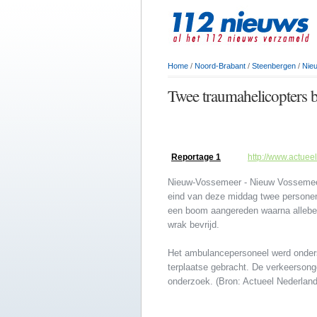
Home
/
Noord-Brabant
/
Steenbergen
/
Nie
Twee traumahelicopters b
Reportage 1
http://www.actuee
Nieuw-Vossemeer - Nieuw Vossemeer 
eind van deze middag twee persone
een boom aangereden waarna allebei 
wrak bevrijd.
Het ambulancepersoneel werd onders
terplaatse gebracht. De verkeersong
onderzoek. (Bron: Actueel Nederland