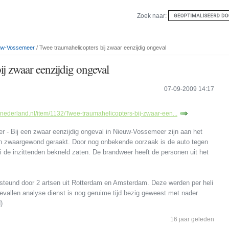
Zoek naar:
uw-Vossemeer
/ Twee traumahelicopters bij zwaar eenzijdig ongeval
ij zwaar eenzijdig ongeval
07-09-2009 14:17
lnederland.nl/item/1132/Twee-traumahelicopters-bij-zwaar-een...
- Bij een zwaar eenzijdig ongeval in Nieuw-Vossemeer zijn aan het
n zwaargewond geraakt. Door nog onbekende oorzaak is de auto tegen
de inzittenden bekneld zaten. De brandweer heeft de personen uit het
teund door 2 artsen uit Rotterdam en Amsterdam. Deze werden per heli
evallen analyse dienst is nog geruime tijd bezig geweest met nader
)
16 jaar geleden