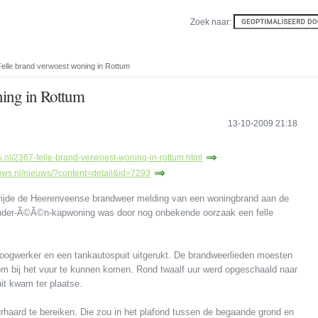
Zoek naar:
Felle brand verwoest woning in Rottum
ning in Rottum
13-10-2009 21:18
js.nl/2367-felle-brand-verwoest-woning-in-rottum.html
ieuws.nl/nieuws/?content=detail&id=7293
rijde de Heerenveense brandweer melding van een woningbrand aan de
onder-Ã©Ã©n-kapwoning was door nog onbekende oorzaak een felle
ogwerker en een tankautospuit uitgerukt. De brandweerlieden moesten
m bij het vuur te kunnen komen. Rond twaalf uur werd opgeschaald naar
it kwam ter plaatse.
haard te bereiken. Die zou in het plafond tussen de begaande grond en