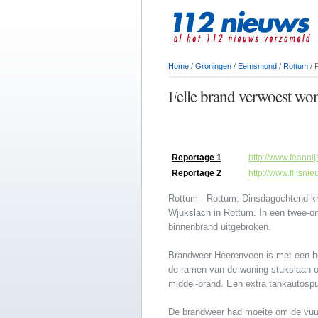
Home
/
Groningen
/
Eemsmond
/
Rottum
/ 
Felle brand verwoest wo
Reportage 1
http://www.feanni
Reportage 2
http://www.flitsn
Rottum - Rottum: Dinsdagochtend k
Wjukslach in Rottum. In een twee-
binnenbrand uitgebroken.
Brandweer Heerenveen is met een ho
de ramen van de woning stukslaan o
middel-brand. Een extra tankautospu
De brandweer had moeite om de vuur