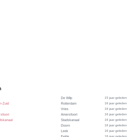
n
De Wilp
15 jaar geleden
m-Zuid
Rotterdam
16 jaar geleden
Vries
16 jaar geleden
rsfoort
Amersfoort
16 jaar geleden
dskanaal
Stadskanaal
16 jaar geleden
Doorn
16 jaar geleden
Leek
16 jaar geleden
Eelde
16 jaar geleden