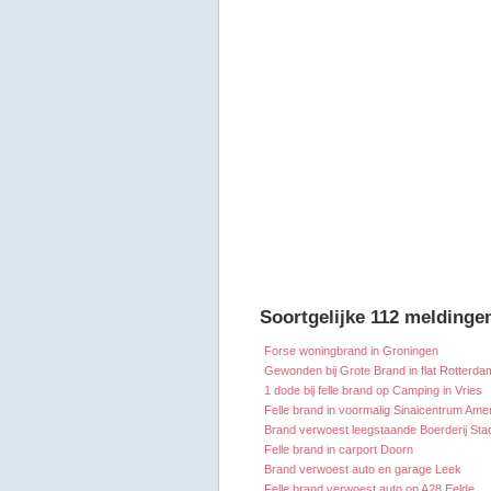
Soortgelijke 112 meldinge
Forse woningbrand in Groningen
Gewonden bij Grote Brand in flat Rotterda
1 dode bij felle brand op Camping in Vries
Felle brand in voormalig Sinaicentrum Ame
Brand verwoest leegstaande Boerderij Sta
Felle brand in carport Doorn
Brand verwoest auto en garage Leek
Felle brand verwoest auto op A28 Eelde