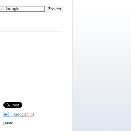
|
More