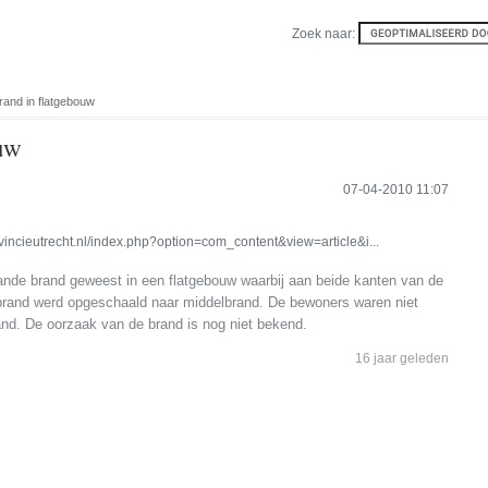
Zoek naar:
rand in flatgebouw
ouw
07-04-2010 11:07
vincieutrecht.nl/index.php?option=com_content&view=article&i...
aande brand geweest in een flatgebouw waarbij aan beide kanten van de
brand werd opgeschaald naar middelbrand. De bewoners waren niet
and. De oorzaak van de brand is nog niet bekend.
16 jaar geleden