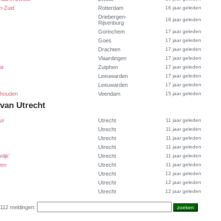
m-Zuid
Rotterdam
16 jaar geleden
Driebergen-
16 jaar geleden
Rijsenburg
Gorinchem
17 jaar geleden
Goes
17 jaar geleden
Drachten
17 jaar geleden
Vlaardingen
17 jaar geleden
at
Zutphen
17 jaar geleden
Leeuwarden
17 jaar geleden
Leeuwarden
17 jaar geleden
ehouden
Veendam
15 jaar geleden
 van Utrecht
ur
Utrecht
11 jaar geleden
Utrecht
11 jaar geleden
Utrecht
11 jaar geleden
Utrecht
11 jaar geleden
ijk'
Utrecht
11 jaar geleden
den
Utrecht
11 jaar geleden
Utrecht
12 jaar geleden
Utrecht
12 jaar geleden
Utrecht
12 jaar geleden
 112 meldingen: