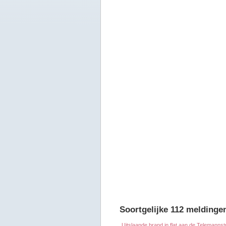
Soortgelijke 112 meldinge
Uitslaande brand in flat aan de Telemannstr