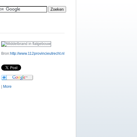
Bron:
http://www.112provincieutrecht.nl
|
More