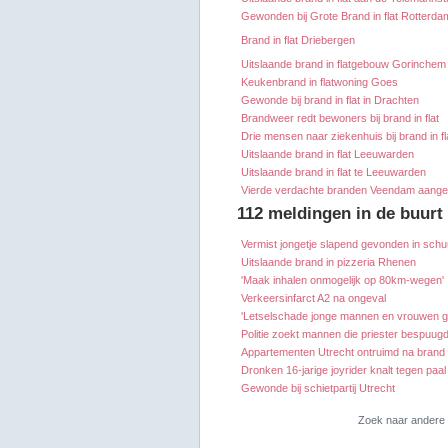
Gewonden bij Grote Brand in flat Rotterda
Brand in flat Driebergen
Uitslaande brand in flatgebouw Gorinchem
Keukenbrand in flatwoning Goes
Gewonde bij brand in flat in Drachten
Brandweer redt bewoners bij brand in flat
Drie mensen naar ziekenhuis bij brand in fl
Uitslaande brand in flat Leeuwarden
Uitslaande brand in flat te Leeuwarden
Vierde verdachte branden Veendam aang
112 meldingen in de buurt
Vermist jongetje slapend gevonden in schu
Uitslaande brand in pizzeria Rhenen
'Maak inhalen onmogelijk op 80km-wegen'
Verkeersinfarct A2 na ongeval
'Letselschade jonge mannen en vrouwen gel
Politie zoekt mannen die priester bespuug
Appartementen Utrecht ontruimd na brand
Dronken 16-jarige joyrider knalt tegen paal
Gewonde bij schietpartij Utrecht
Zoek naar andere