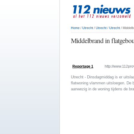
Home
/
Utrecht
/
Utrecht
/
Utrecht
/ Middelb
Middelbrand in flatgeb
Reportage 1
http://www.112pro
Utrecht - Dinsdagmiddag is er uitsl
flatwoning vlammen uitsloegen. De 
aanwezig in de woning tijdens de br