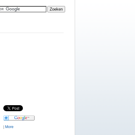
|
More