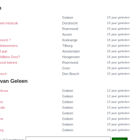
n
Geleen
15 jaar geleden
eel misbruik
Dordrecht
15 jaar geleden
Roermond
15 jaar geleden
Assen
15 jaar geleden
moord ?
Koekange
16 jaar geleden
edebewoners
Tilburg
16 jaar geleden
 jaar
Amsterdam
16 jaar geleden
Willeke Dost?
Hoogeveen
16 jaar geleden
mond bekent
Roermond
16 jaar geleden
r
Goor
16 jaar geleden
Bosch
Den Bosch
15 jaar geleden
 van Geleen
elzuur
Geleen
12 jaar geleden
Geleen
12 jaar geleden
een
Geleen
13 jaar geleden
xide
Geleen
13 jaar geleden
Geleen
15 jaar geleden
ne
Geleen
15 jaar geleden
Geleen
15 jaar geleden
urg
Geleen
16 jaar geleden