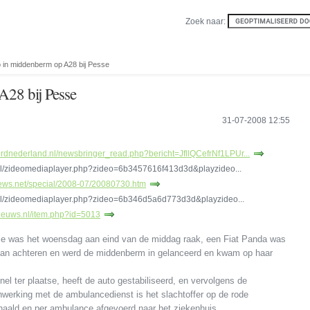
Zoek naar:
o in middenberm op A28 bij Pesse
28 bij Pesse
31-07-2008 12:55
rdnederland.nl/newsbringer_read.php?bericht=JfllQCefrNf1LPUr...
.nl/zideomediaplayer.php?zideo=6b3457616f413d3d&playzideo...
news.net/special/2008-07/20080730.htm
.nl/zideomediaplayer.php?zideo=6b346d5a6d773d3d&playzideo...
nieuws.nl/item.php?id=5013
se was het woensdag aan eind van de middag raak, een Fiat Panda was
van achteren en werd de middenberm in gelanceerd en kwam op haar
 ter plaatse, heeft de auto gestabiliseerd, en vervolgens de
werking met de ambulancedienst is het slachtoffer op de rode
gehaald en per ambulance afgevoerd naar het ziekenhuis.