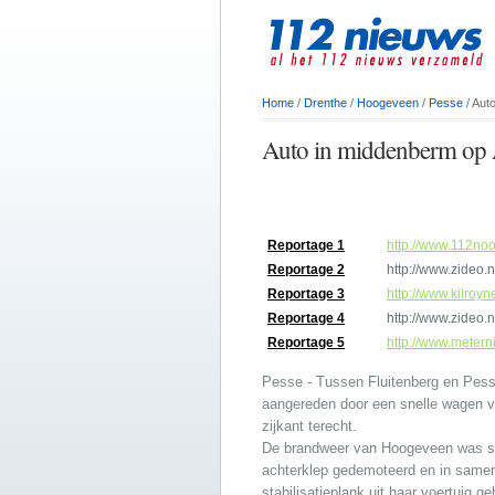
Home
/
Drenthe
/
Hoogeveen
/
Pesse
/ Aut
Auto in middenberm op A
Reportage 1
http://www.112noo
Reportage 2
http://www.zideo
Reportage 3
http://www.kilroy
Reportage 4
http://www.zideo
Reportage 5
http://www.meter
Pesse - Tussen Fluitenberg en Pes
aangereden door een snelle wagen 
zijkant terecht.
De brandweer van Hoogeveen was snel
achterklep gedemoteerd en in samen
stabilisatieplank uit haar voertuig 