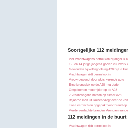
Soortgelijke 112 meldinge
Vier vrachtwagens betrokken bij ongeluk 
12- en 14-jarige jongens gooien vuurwerk o
Gewonden bij kettingbotsing A28 bij De Pu
Vrachtwagen rijdt bermsloot in
Vrouw gewondt door plots kerende auto
Ernstig ongeluk op de A28 met dode
Omgekomen motorrijder op de A28
2 Vrachtwagens botsen op elkaar A28
Bejaarde man uit Ruinen vliegt over de van
Twee verdachten opgepakt voor brand op
Vierde verdachte branden Veendam aang
112 meldingen in de buurt
Vrachtwagen rijdt bermsloot in