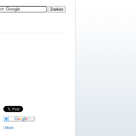
|
More