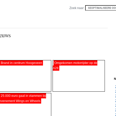
Zoek naar:
ieuws
Brand in centrum Hoogeveen
Omgekomen motorrijder op de
A28
N
25.000 euro gaat in vlammen bij
evenement Wings en Wheels