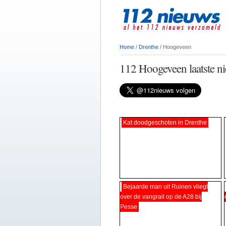
Home
/
Drenthe
/ Hoogeveen
112 Hoogeveen laatste n
Kat doodgeschoten in Drenthe
Bejaarde man uit Ruinen vliegt
over de vangrail op de A28 bij
Pesse