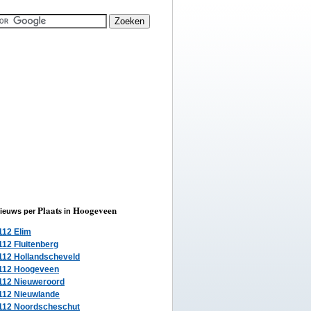
Plaats
Hoogeveen
ieuws per
in
112 Elim
112 Fluitenberg
112 Hollandscheveld
112 Hoogeveen
112 Nieuweroord
112 Nieuwlande
112 Noordscheschut