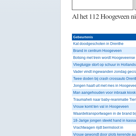
Al het 112 Hoogeveen n
Gebeurtenis
Kat doodgeschoten in Drenthe
Brand in centrum Hoogeveen
Botsing met trein wordt Hoogeveense 
Vliegtuigje stort op schuur in Holland
Vader vindt ingewanden zondag gecr
Twee doden bij crash crossauto Dren
Jongen haalt uit met mes in Hoogeve
Man aangehouden voor inbraak kiosk
Traumaheli naar baby-reanimatie Ti
Vrouw komt ten val in Hoogeveen
Waardetransportwagen in de brand b
18-Jarige jongen steekt hand in kassa
Vrachtwagen rijdt bermsloot in
Vrouw gewondt door plots kerende au