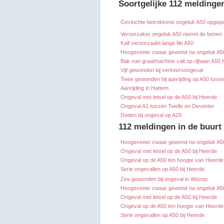
Soortgelijke 112 meldinge
Gevluchte betrokkene ongeluk A50 opgep
Veroorzaker ongeluk A50 neemt de benen
Kalf veroorzaakt lange file A50
Hoogevener zwaar gewond na ongeluk A5
Bak van graafmachine valt op rijbaan A50
Vijf gewonden bij verkeersongeval
Twee gewonden bij aanrijding op A50 tus
Aanrijding in Hattem
Ongeval met letsel op de A50 bij Heerde
Ongeval A1 tussen Twello en Deventer
Doden bij ongeval op A29
112 meldingen in de buurt
Hoogevener zwaar gewond na ongeluk A5
Ongeval met letsel op de A50 bij Heerde
Ongeval op de A50 ten hoogte van Heerde
Serie ongevallen op A50 bij Heerde
Zes gewonden bij ongeval in Wezep
Hoogevener zwaar gewond na ongeluk A5
Ongeval met letsel op de A50 bij Heerde
Ongeval op de A50 ten hoogte van Heerde
Serie ongevallen op A50 bij Heerde