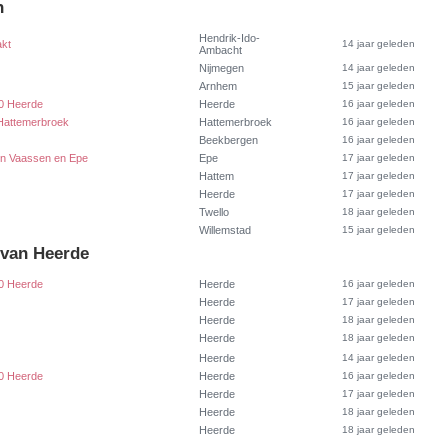
n
Hendrik-Ido-
akt
14 jaar geleden
Ambacht
Nijmegen
14 jaar geleden
Arnhem
15 jaar geleden
0 Heerde
Heerde
16 jaar geleden
 Hattemerbroek
Hattemerbroek
16 jaar geleden
Beekbergen
16 jaar geleden
sen Vaassen en Epe
Epe
17 jaar geleden
Hattem
17 jaar geleden
Heerde
17 jaar geleden
Twello
18 jaar geleden
Willemstad
15 jaar geleden
 van Heerde
0 Heerde
Heerde
16 jaar geleden
Heerde
17 jaar geleden
Heerde
18 jaar geleden
Heerde
18 jaar geleden
Heerde
14 jaar geleden
0 Heerde
Heerde
16 jaar geleden
Heerde
17 jaar geleden
Heerde
18 jaar geleden
Heerde
18 jaar geleden