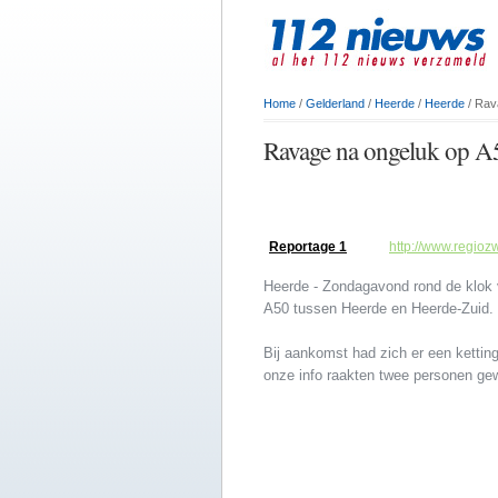
Home
/
Gelderland
/
Heerde
/
Heerde
/ Rav
Ravage na ongeluk op A5
Reportage 1
http://www.regioz
Heerde - Zondagavond rond de klok 
A50 tussen Heerde en Heerde-Zuid.
Bij aankomst had zich er een kettin
onze info raakten twee personen gew