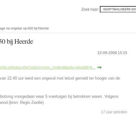
Zoek naar:
age na ongeluk op A50 bij Heerde
0 bij Heerde
22-09-2008 15:15
wolle.nl/index.php?option=com_content&task=view&id=6...
van 22.40 uur werd een ongeval met letsel gemeld ter hoogte van de
gbotsing voorgedaan waar 5 voertuigen bij betrokken waren. Volgens
ond.(bron: Regio Zwolle)
17 jaar geleden