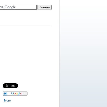
|
More