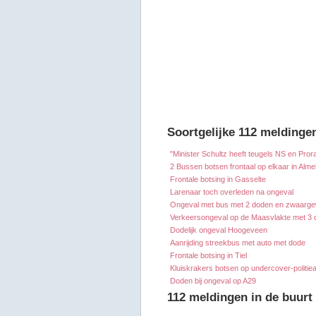
Soortgelijke 112 meldinge
"Minister Schultz heeft teugels NS en Prora
2 Bussen botsen frontaal op elkaar in Alme
Frontale botsing in Gasselte
Larenaar toch overleden na ongeval
Ongeval met bus met 2 doden en zwaarg
Verkeersongeval op de Maasvlakte met 3
Dodelijk ongeval Hoogeveen
Aanrijding streekbus met auto met dode
Frontale botsing in Tiel
Kluiskrakers botsen op undercover-politie
Doden bij ongeval op A29
112 meldingen in de buur