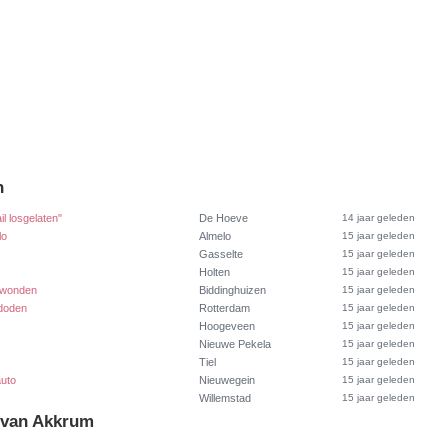
n
il losgelaten"
De Hoeve
14 jaar geleden
lo
Almelo
15 jaar geleden
Gasselte
15 jaar geleden
Holten
15 jaar geleden
ewonden
Biddinghuizen
15 jaar geleden
 doden
Rotterdam
15 jaar geleden
Hoogeveen
15 jaar geleden
Nieuwe Pekela
15 jaar geleden
Tiel
15 jaar geleden
auto
Nieuwegein
15 jaar geleden
Willemstad
15 jaar geleden
t van Akkrum