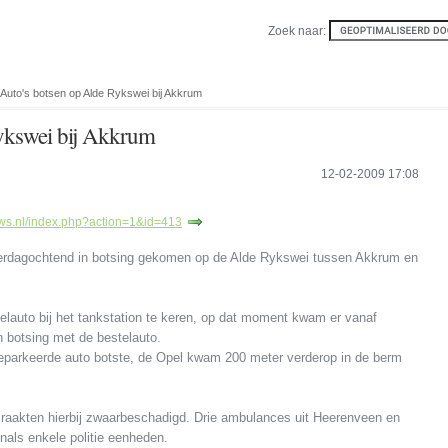
Zoek naar:
 Auto's botsen op Alde Rykswei bij Akkrum
ykswei bij Akkrum
12-02-2009 17:08
uws.nl/index.php?action=1&id=413
derdagochtend in botsing gekomen op de Alde Rykswei tussen Akkrum en
telauto bij het tankstation te keren, op dat moment kwam er vanaf
n botsing met de bestelauto.
eparkeerde auto botste, de Opel kwam 200 meter verderop in de berm
en raakten hierbij zwaarbeschadigd. Drie ambulances uit Heerenveen en
als enkele politie eenheden.