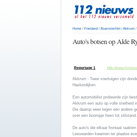
Home
/
Friesland
/
Boarnsterhim
/
Akkrum
/
Auto's botsen op Alde R
Reportage 1
http://www.hvnie
Akkrum - Twee voertuigen zijn don
Haskerdijken.
Een automobilist probeerde zijn bes
Akkrum een auto op volle snelheid i
Die daarop weer tegen een andere g
over een boompje heen tot stilstand.
De auto's die elkaar frontaal raakt
Leeuwarden kwamen ter plaatse even