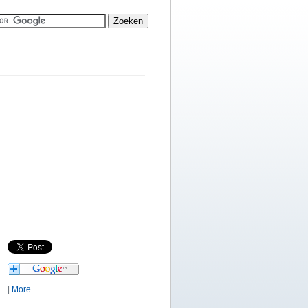
|
More