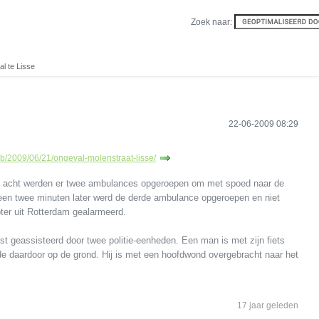
Zoek naar:
l te Lisse
22-06-2009 08:29
eb/2009/06/21/ongeval-molenstraat-lisse/
f acht werden er twee ambulances opgeroepen om met spoed naar de
geen twee minuten later werd de derde ambulance opgeroepen en niet
pter uit Rotterdam gealarmeerd.
t geassisteerd door twee politie-eenheden. Een man is met zijn fiets
e daardoor op de grond. Hij is met een hoofdwond overgebracht naar het
17 jaar geleden