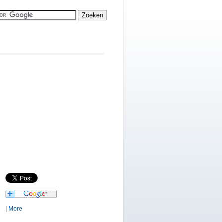
|
More