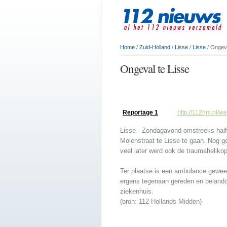
Home
/
Zuid-Holland
/
Lisse
/
Lisse
/ Ongeva
Ongeval te Lisse
Reportage 1
http://112hm.nl/w
Lisse - Zondagavond omstreeks hal
Molenstraat te Lisse te gaan. Nog 
veel later werd ook de traumaheliko
Ter plaatse is een ambulance gewees
ergens tegenaan gereden en belandd
ziekenhuis.
(bron: 112 Hollands Midden)