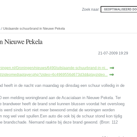
Zoek naar:
a
/ Uitslaande schuurbrand in Nieuwe Pekela
in Nieuwe Pekela
21-07-2009 19:29
ningen.nl/Groningen/nieuws/6490/uitslaande-schuurbrand-in-ni...
.nl/zideomediaplayer.php?zideo=6c4969556d673d3d&playzideo...
d heeft in de nacht van maandag op dinsdag een schuur volledig in de
 een melding woningbrand aan de Acacialaan in Nieuwe Pekela. Ter
e brandweer heeft de brand snel kunnen blussen voordat het oversloeg
uis werd sinds kort niet meer bewoond omdat de woningen worden
n nog wel veel spullen.Een auto die ook bij de schuur stond kon tijdig
ge brandschade. Niemand raakte bij deze brand gewond. (Bron: 112