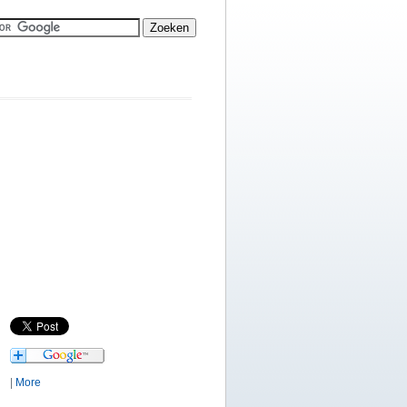
|
More