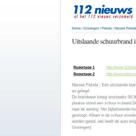
Home
/
Groningen
/
Pekela
/
Nieuwe Pekel
Uitslaande schuurbrand 
Reportage 1
http://www.112gro
Reportage 2
http://www.zideo
Nieuwe Pekela - Een uitslaande bran
as gelegd.
De brandweer kreeg omstreeks 00:30
plaatse stond een schuur in brand.D
naar de woning. Het bijbehorende h
gesloopt. Alleen in de schuur stonde
worden gered, wel heeft de auto eni
Groningen)