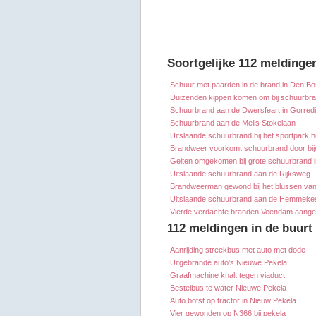
Soortgelijke 112 meldinge
Schuur met paarden in de brand in Den B
Duizenden kippen komen om bij schuurbr
Schuurbrand aan de Dwersfeart in Gorredi
Schuurbrand aan de Melis Stokelaan
Uitslaande schuurbrand bij het sportpark 
Brandweer voorkomt schuurbrand door bi
Geiten omgekomen bij grote schuurbrand in
Uitslaande schuurbrand aan de Rijksweg
Brandweerman gewond bij het blussen va
Uitslaande schuurbrand aan de Hemmek
Vierde verdachte branden Veendam aang
112 meldingen in de buurt
Aanrijding streekbus met auto met dode
Uitgebrande auto's Nieuwe Pekela
Graafmachine knalt tegen viaduct
Bestelbus te water Nieuwe Pekela
Auto botst op tractor in Nieuw Pekela
Vier gewonden op N366 bij pekela