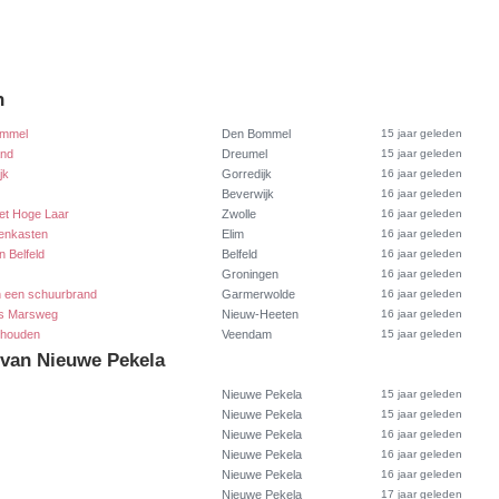
n
ommel
Den Bommel
15 jaar geleden
and
Dreumel
15 jaar geleden
jk
Gorredijk
16 jaar geleden
Beverwijk
16 jaar geleden
het Hoge Laar
Zwolle
16 jaar geleden
jenkasten
Elim
16 jaar geleden
 Belfeld
Belfeld
16 jaar geleden
Groningen
16 jaar geleden
n een schuurbrand
Garmerwolde
16 jaar geleden
es Marsweg
Nieuw-Heeten
16 jaar geleden
ehouden
Veendam
15 jaar geleden
 van Nieuwe Pekela
Nieuwe Pekela
15 jaar geleden
Nieuwe Pekela
15 jaar geleden
Nieuwe Pekela
16 jaar geleden
Nieuwe Pekela
16 jaar geleden
Nieuwe Pekela
16 jaar geleden
Nieuwe Pekela
17 jaar geleden