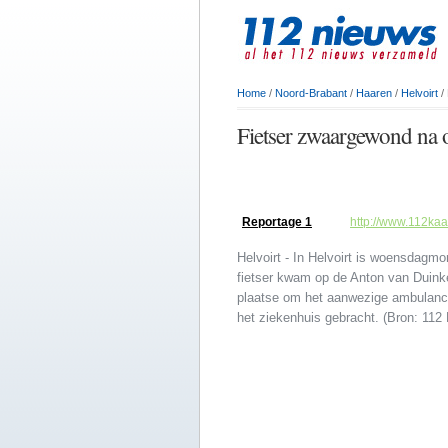
Home
/
Noord-Brabant
/
Haaren
/
Helvoirt
/
Fietser zwaargewond na o
Reportage 1
http://www.112kaa
Helvoirt - In Helvoirt is woensdagm
fietser kwam op de Anton van Duinke
plaatse om het aanwezige ambulancep
het ziekenhuis gebracht. (Bron: 112