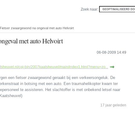
Zoek naar:
 Fietser zwaargewond na ongeval met auto Helvoirt
ngeval met auto Helvoirt
06-08-2009 14:49
tsheuvel.nl/cgi-bin/2007kaatsheuvel/main/index1.html?menu=zo...
orgen een fietser zwaargewond geraakt bij een verkeersongeluk. De
rkenstraat in botsing met een auto. Een traumahelikopter kwam ter
ersoneel te assisteren. Het slachtoffer is met onbekend letsel naar
 Kaatsheuvel)
17 jaar geleden