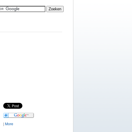
|
More