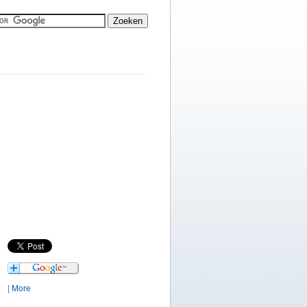
|
More