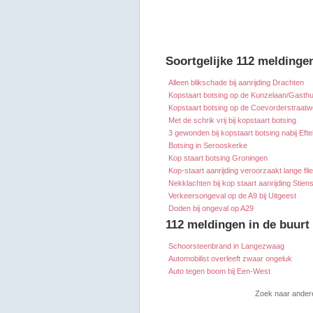
Soortgelijke 112 meldinge
Alleen blikschade bij aanrijding Drachten
Kopstaart botsing op de Kunzelaan/Gasthui
Kopstaart botsing op de Coevorderstraat
Met de schrik vrij bij kopstaart botsing
3 gewonden bij kopstaart botsing nabij Efte
Botsing in Serooskerke
Kop staart botsing Groningen
Kop-staart aanrijding veroorzaakt lange fil
Nekklachten bij kop staart aanrijding Stien
Verkeersongeval op de A9 bij Uitgeest
Doden bij ongeval op A29
112 meldingen in de buurt
Schoorsteenbrand in Langezwaag
Automobilist overleeft zwaar ongeluk
Auto tegen boom bij Een-West
Zoek naar ander