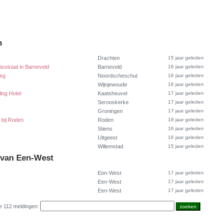
n
Drachten
15 jaar geleden
sstraat in Barneveld
Barneveld
16 jaar geleden
weg
Noordscheschut
16 jaar geleden
Wijnjewoude
16 jaar geleden
ling Hotel
Kaatsheuvel
17 jaar geleden
Serooskerke
17 jaar geleden
Groningen
17 jaar geleden
e bij Roden
Roden
18 jaar geleden
s
Stiens
16 jaar geleden
Uitgeest
16 jaar geleden
Willemstad
15 jaar geleden
 van Een-West
Een-West
17 jaar geleden
Een-West
17 jaar geleden
Een-West
17 jaar geleden
e 112 meldingen: