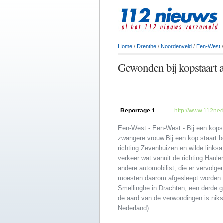
Home
/
Drenthe
/
Noordenveld
/
Een-West
/
Gewonden bij kopstaart a
Reportage 1
http://www.112ned
Een-West - Een-West - Bij een kops
zwangere vrouw.Bij een kop staart 
richting Zevenhuizen en wilde links
verkeer wat vanuit de richting Haule
andere automobilist, die er vervolg
moesten daarom afgesleept worden d
Smellinghe in Drachten, een derde 
de aard van de verwondingen is niks
Nederland)