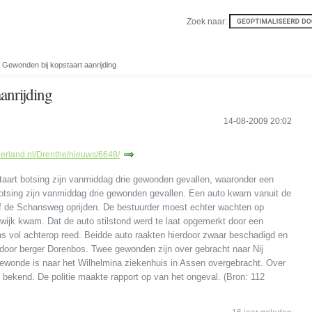
Zoek naar:
 Gewonden bij kopstaart aanrijding
anrijding
14-08-2009 20:02
erland.nl/Drenthe/nieuws/6648/
taart botsing zijn vanmiddag drie gewonden gevallen, waaronder een
botsing zijn vanmiddag drie gewonden gevallen. Een auto kwam vanuit de
af de Schansweg oprijden. De bestuurder moest echter wachten op
rwijk kwam. Dat de auto stilstond werd te laat opgemerkt door een
ens vol achterop reed. Beidde auto raakten hierdoor zwaar beschadigd en
oor berger Dorenbos. Twee gewonden zijn over gebracht naar Nij
gewonde is naar het Wilhelmina ziekenhuis in Assen overgebracht. Over
 bekend. De politie maakte rapport op van het ongeval. (Bron: 112