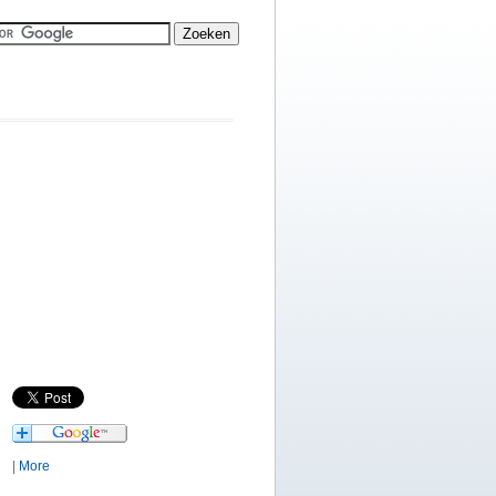
|
More