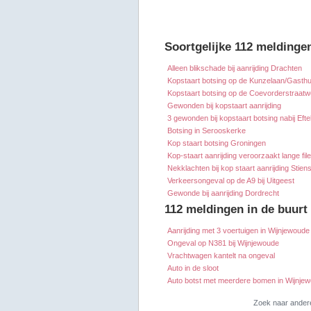
Soortgelijke 112 meldinge
Alleen blikschade bij aanrijding Drachten
Kopstaart botsing op de Kunzelaan/Gasthui
Kopstaart botsing op de Coevorderstraat
Gewonden bij kopstaart aanrijding
3 gewonden bij kopstaart botsing nabij Efte
Botsing in Serooskerke
Kop staart botsing Groningen
Kop-staart aanrijding veroorzaakt lange fil
Nekklachten bij kop staart aanrijding Stien
Verkeersongeval op de A9 bij Uitgeest
Gewonde bij aanrijding Dordrecht
112 meldingen in de buurt
Aanrijding met 3 voertuigen in Wijnjewoude
Ongeval op N381 bij Wijnjewoude
Vrachtwagen kantelt na ongeval
Auto in de sloot
Auto botst met meerdere bomen in Wijnje
Zoek naar ander