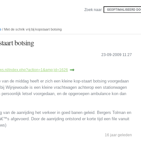
Zoek naar:
e
/ Met de schrik vrij bij kopstaart botsing
staart botsing
23-09-2009 11:27
uws.nl/index.php?action=1&amp;id=1626
 van de middag heeft er zich een kleine kop-staart botsing voorgedaan
 bij Wijnjewoude is een kleine vrachtwagen achterop een stationwagen
n persoonlijk letsel voorgedaan, en de opgeroepen ambulance kon dan
ing van de aanrijding het verkeer in goed banen geleid. Bergers Tolman en
™s afgevoerd. Door de aanrijding ontstond er korte tijd een file vanuit
uws)
16 jaar geleden