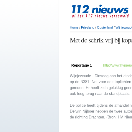
Home
/
Friesland
/
Opsterland
/
Wijnjewoud
Met de schrik vrij bij kop
Reportage 1
http://www.hvnie
Wijnjewoude - Dinsdag aan het einde
op de N381. Net voor de stoplichten
gereden. Er heeft zich gelukkig gee
ook leeg terug naar de standplaats.
De politie heeft tijdens de afhandel
Derwin Nijboer hebben de twee autoâ€
de richting Drachten. (Bron: HV Nie