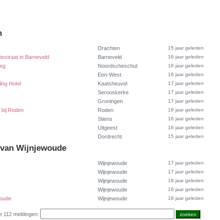
n
Drachten
15 jaar geleden
sstraat in Barneveld
Barneveld
16 jaar geleden
weg
Noordscheschut
16 jaar geleden
Een-West
16 jaar geleden
ling Hotel
Kaatsheuvel
17 jaar geleden
Serooskerke
17 jaar geleden
Groningen
17 jaar geleden
e bij Roden
Roden
18 jaar geleden
s
Stiens
16 jaar geleden
Uitgeest
16 jaar geleden
Dordrecht
15 jaar geleden
 van Wijnjewoude
Wijnjewoude
17 jaar geleden
Wijnjewoude
17 jaar geleden
Wijnjewoude
18 jaar geleden
Wijnjewoude
18 jaar geleden
woude
Wijnjewoude
18 jaar geleden
e 112 meldingen: