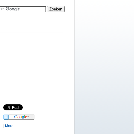
|
More