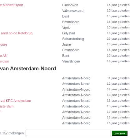
ge autotransport
Eindhoven
15 jaar geleden
Valkenswaard
15 jaar geleden
Bant
15 jaar geleden
Emmeloord
15 jaar geleden
Venlo
15 jaar geleden
 reed op de Ketelbrug
Lelystad
16 jaar geleden
Scharsterbrug
16 jaar geleden
Joure
Joure
16 jaar geleden
Emmeloord
16 jaar geleden
de A6
Bant
16 jaar geleden
terdam
Vlaardingen
14 jaar geleden
t van Amsterdam-Noord
Amsterdam-Noord
11 jaar geleden
Amsterdam-Noord
12 jaar geleden
Amsterdam-Noord
12 jaar geleden
Amsterdam-Noord
13 jaar geleden
rval KFC Amsterdam
Amsterdam-Noord
13 jaar geleden
msterdam
Amsterdam-Noord
13 jaar geleden
7
Amsterdam-Noord
13 jaar geleden
Amsterdam-Noord
13 jaar geleden
Amsterdam-Noord
15 jaar geleden
e 112 meldingen: