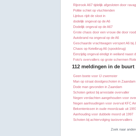
Rijstrook A67 tijdelijk afgesloten door rava
Politie schiet op vluchtenden
Lijnbus rijdt de sloot in
dodelijk ongeval op de A6
Dodelijk ongeval op de A67
Grote chaos door een vrouw die door rood
Autobrand na ongeval op de A6
Geschaarde vrachtwagen verspert A6 bij 
Chaos op Ketelbrug A6 (spookbrug)
Eenzijdig ongeval eindigt in weiland naast 
Foto's overvallers op grote schermen Rot
112 meldingen in de buur
Geen boete voor IJ-zwemster
Man op straat doodgeschoten in Zaandam
Dode man gevonden in Zaandam
Schoten gelost bij arrestatie overvaller
Negen verdachten aangehouden voor ove
Negen aanhoudingen voor overval KFC A
Bekentenissen in oude moordzaak uit 199
Aanhouding voor dubbele moord uit 1997
Schoten bij achtervolging taxiovervallers
Zoek naar ander