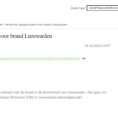
Zoek naar:
en
/ Verdachte aangehouden voor brand Leeuwarden
voor brand Leeuwarden
24-10-2013 15:57
nieuws.nl/x/metro/2013/10/24/JQpzBApZTGc0A/index.xml
 verband met de brand in de binnenstad van Leeuwarden. Het gaat om
penbaar Ministerie (OM) in Leeuwarden bekendgemaakt.