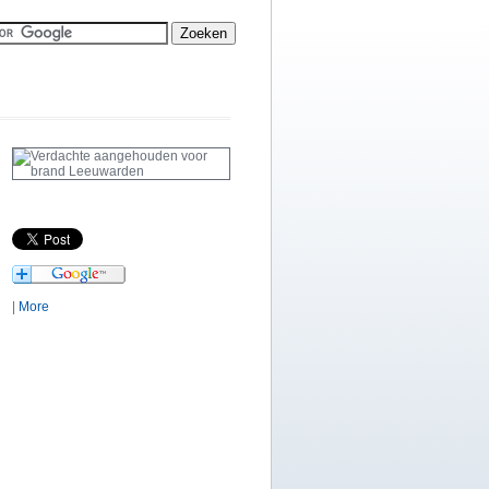
|
More