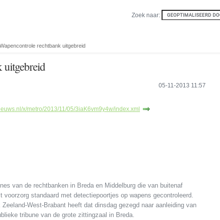
Zoek naar:
 Wapencontrole rechtbank uitgebreid
 uitgebreid
05-11-2013 11:57
nieuws.nl/x/metro/2013/11/05/3iaK6vm9y4w/index.xml
nes van de rechtbanken in Breda en Middelburg die van buitenaf
uit voorzorg standaard met detectiepoortjes op wapens gecontroleerd.
 Zeeland-West-Brabant heeft dat dinsdag gezegd naar aanleiding van
lieke tribune van de grote zittingzaal in Breda.