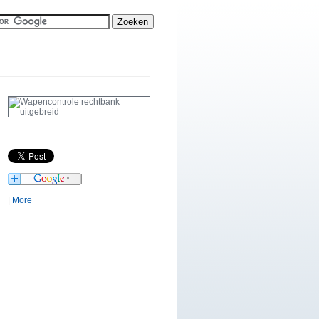
|
More