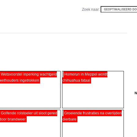
Zoek naar:
Wetsvoorstel inperking wachtgeld
Homerun in Meppel wordt
wethouders ingetrokken
chihuahua fataal
N
Golfende rolstoeler uit sloot gered
Groeiende frustraties na overlijden
door brandweer
dierbare