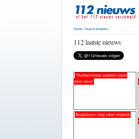
Home
/
Noord-brabant
/
112 laatste nieuws
'Thuiswonende ouderen lopen
meer risico'
Brugklasser krijgt vaker ongeluk