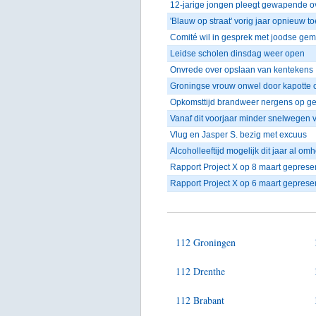
12-jarige jongen pleegt gewapende o
'Blauw op straat' vorig jaar opnieuw
Comité wil in gesprek met joodse g
Leidse scholen dinsdag weer open
Onvrede over opslaan van kentekens
Groningse vrouw onwel door kapotte 
Opkomsttijd brandweer nergens op g
Vanaf dit voorjaar minder snelwegen v
Vlug en Jasper S. bezig met excuus
Alcoholleeftijd mogelijk dit jaar al om
Rapport Project X op 8 maart geprese
Rapport Project X op 6 maart geprese
112 Groningen
112 Drenthe
112 Brabant