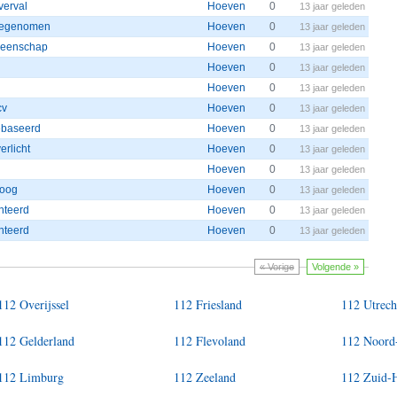
verval
Hoeven
0
13 jaar geleden
 toegenomen
Hoeven
0
13 jaar geleden
emeenschap
Hoeven
0
13 jaar geleden
Hoeven
0
13 jaar geleden
Hoeven
0
13 jaar geleden
cv
Hoeven
0
13 jaar geleden
ebaseerd
Hoeven
0
13 jaar geleden
erlicht
Hoeven
0
13 jaar geleden
Hoeven
0
13 jaar geleden
hoog
Hoeven
0
13 jaar geleden
nteerd
Hoeven
0
13 jaar geleden
nteerd
Hoeven
0
13 jaar geleden
« Vorige
Volgende »
112 Overijssel
112 Friesland
112 Utrech
112 Gelderland
112 Flevoland
112 Noord
112 Limburg
112 Zeeland
112 Zuid-