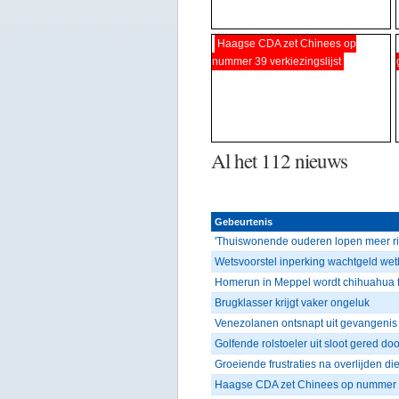
Haagse CDA zet Chinees op
nummer 39 verkiezingslijst
Al het 112 nieuws
Gebeurtenis
'Thuiswonende ouderen lopen meer ri
Wetsvoorstel inperking wachtgeld we
Homerun in Meppel wordt chihuahua f
Brugklasser krijgt vaker ongeluk
Venezolanen ontsnapt uit gevangenis
Golfende rolstoeler uit sloot gered d
Groeiende frustraties na overlijden di
Haagse CDA zet Chinees op nummer 39