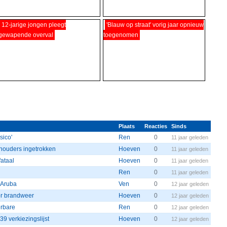
12-jarige jongen pleegt
'Blauw op straat' vorig jaar opnieuw
gewapende overval
toegenomen
Plaats
Reacties
Sinds
sico'
Ren
0
11 jaar geleden
thouders ingetrokken
Hoeven
0
11 jaar geleden
ataal
Hoeven
0
11 jaar geleden
Ren
0
11 jaar geleden
 Aruba
Ven
0
12 jaar geleden
oor brandweer
Hoeven
0
12 jaar geleden
erbare
Ren
0
12 jaar geleden
 verkiezingslijst
Hoeven
0
12 jaar geleden