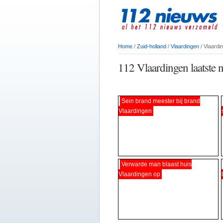
Home
/
Zuid-holland
/
Vlaardingen
/ Vlaardi
112 Vlaardingen laatste 
Sein brand meester bij brand
Vlaardingen
Verwarde man blaast huis
Vlaardingen op