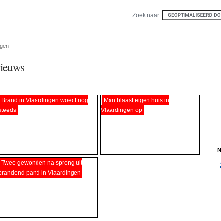
Zoek naar:
ngen
nieuws
Brand in Vlaardingen woedt nog
Man blaast eigen huis in
steeds
Vlaardingen op
N
Twee gewonden na sprong uit
brandend pand in Vlaardingen