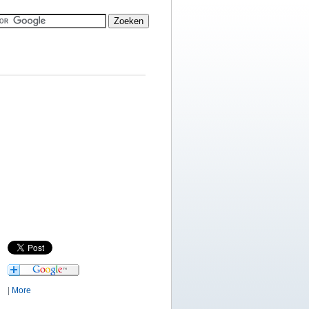
|
More