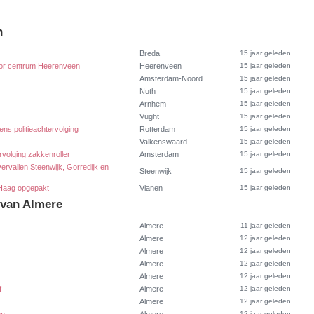
n
Breda
15 jaar geleden
door centrum Heerenveen
Heerenveen
15 jaar geleden
Amsterdam-Noord
15 jaar geleden
Nuth
15 jaar geleden
Arnhem
15 jaar geleden
Vught
15 jaar geleden
ns politieachtervolging
Rotterdam
15 jaar geleden
Valkenswaard
15 jaar geleden
volging zakkenroller
Amsterdam
15 jaar geleden
rvallen Steenwijk, Gorredijk en
Steenwijk
15 jaar geleden
 Haag opgepakt
Vianen
15 jaar geleden
 van Almere
Almere
11 jaar geleden
Almere
12 jaar geleden
Almere
12 jaar geleden
Almere
12 jaar geleden
Almere
12 jaar geleden
f
Almere
12 jaar geleden
Almere
12 jaar geleden
12 jaar geleden