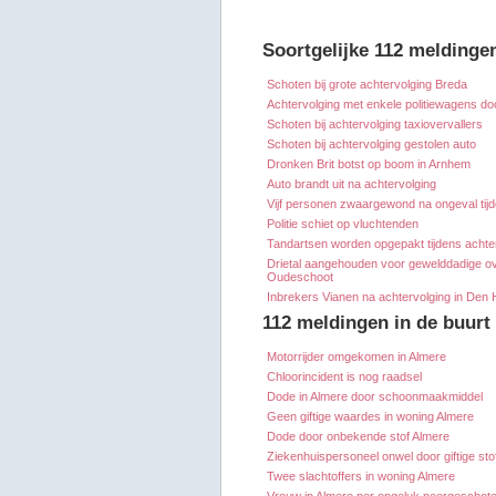
Soortgelijke 112 meldinge
Schoten bij grote achtervolging Breda
Achtervolging met enkele politiewagens 
Schoten bij achtervolging taxiovervallers
Schoten bij achtervolging gestolen auto
Dronken Brit botst op boom in Arnhem
Auto brandt uit na achtervolging
Vijf personen zwaargewond na ongeval tijde
Politie schiet op vluchtenden
Tandartsen worden opgepakt tijdens achter
Drietal aangehouden voor gewelddadige ove
Oudeschoot
Inbrekers Vianen na achtervolging in Den
112 meldingen in de buurt
Motorrijder omgekomen in Almere
Chloorincident is nog raadsel
Dode in Almere door schoonmaakmiddel
Geen giftige waardes in woning Almere
Dode door onbekende stof Almere
Ziekenhuispersoneel onwel door giftige sto
Twee slachtoffers in woning Almere