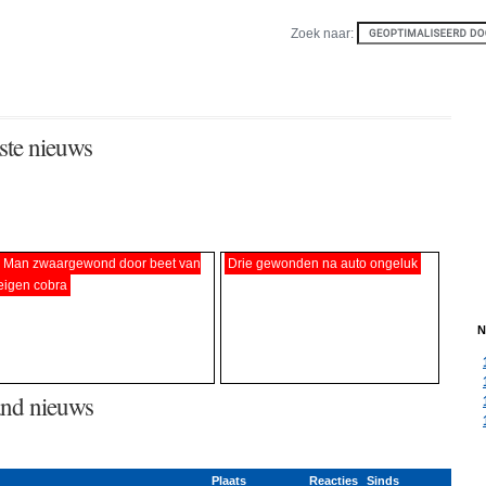
Zoek naar:
ste nieuws
Man zwaargewond door beet van
Drie gewonden na auto ongeluk
eigen cobra
N
and nieuws
Plaats
Reacties
Sinds