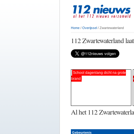
Home
/
Overijssel
/ Zwartewaterland
112 Zwartewaterland laat
School dagenlang dicht na grote
brand
Al het 112 Zwartewaterl
Gebeurtenis