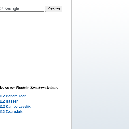
Plaats
Zwartewaterland
ieuws per
in
112 Genemuiden
112 Hasselt
112 Kamperzeedijk
112 Zwartsluis