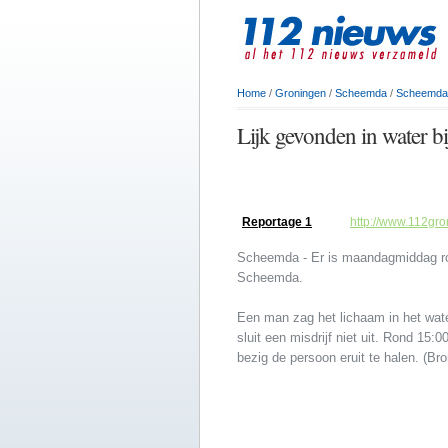
Home
/
Groningen
/
Scheemda
/
Scheemda
Lijk gevonden in water b
Reportage 1
http://www.112gro
Scheemda - Er is maandagmiddag ro
Scheemda.
Een man zag het lichaam in het water 
sluit een misdrijf niet uit. Rond 15:
bezig de persoon eruit te halen. (Br