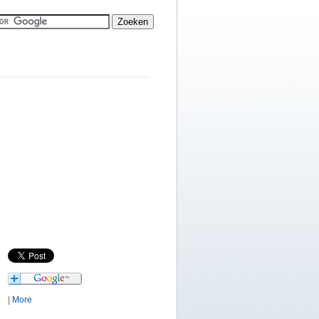
|
More