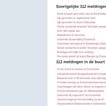
Soortgelijke 112 meldinge
Dood lichaam gevonden aan de Kerkhoflaa
Lijk gevonden in uitgebrande auto
Lijk gevonden in sloot in Deventer
Vierde verdachte branden Veendam aang
Auto rijdt meisje aan
Middelbrand in Deventer
Gewonde bij aanrijding Dordrecht
Gewonden bij ongeval in Beekbergen [Upd
Derde verdachte branden Veendam aang
Brandgerucht blijkt loze melding
Personen gered uit brand Bergen op Zoom
112 meldingen in de buur
Grote brand in loodsen te Scheemda
Uitslaande brand bij appartementencomp
Bejaarde man in 45-kilometer auto rijdt teg
Frontale botsing op Scheemdermeersterw
Vrachtwagen lekt liters diesel na ongeluk 
Schoorsteenbrand aan de Wilhelminalaan
Gewonde bij ongeval A7 bij Scheemda
Verkeersongeval met beknelling op de A7
Ongeval letsel Stationsstraat in Scheemda