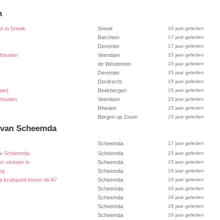
n
n in Sneek
Sneek
16 jaar geleden
Barchem
17 jaar geleden
Deventer
17 jaar geleden
ehouden
Veendam
15 jaar geleden
de Westereen
15 jaar geleden
Deventer
15 jaar geleden
Dordrecht
15 jaar geleden
ate]
Beekbergen
15 jaar geleden
ehouden
Veendam
15 jaar geleden
Rheden
15 jaar geleden
Bergen op Zoom
15 jaar geleden
t van Scheemda
Scheemda
17 jaar geleden
lex Scheemda
Scheemda
15 jaar geleden
en verkeer in
Scheemda
15 jaar geleden
eg
Scheemda
16 jaar geleden
op kruispunt boven de A7
Scheemda
16 jaar geleden
Scheemda
16 jaar geleden
Scheemda
16 jaar geleden
Scheemda
16 jaar geleden
Scheemda
16 jaar geleden